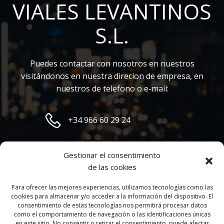
VIALES LEVANTINOS
S.L.
Puedes contactar con nosotros en nuestros
visitándonos en nuestra direcion de empresa, en
nuestros de telefono o e-mail:
+34 966 60 29 24
marc@vialeslevantinos.com
Gestionar el consentimiento
de las cookies
calle clavo 13 nave 6
03690 San Vicente del Raspeig
Para ofrecer las mejores experiencias, utilizamos tecnologías como las
cookies para almacenar y/o acceder a la información del dispositivo. El
consentimiento de estas tecnologías nos permitirá procesar datos
como el comportamiento de navegación o las identificaciones únicas
en este sitio. No consentir o retirar el consentimiento, puede afectar