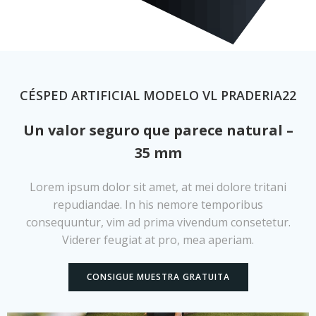
CÉSPED ARTIFICIAL MODELO VL PRADERIA22
Un valor seguro que parece natural –
35 mm
Lorem ipsum dolor sit amet, at mei dolore tritani
repudiandae. In his nemore temporibus
consequuntur, vim ad prima vivendum consetetur.
Viderer feugiat at pro, mea aperiam.
CONSIGUE MUESTRA GRATUITA