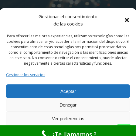
manuel@vialeslevantinos.com
Gestionar el consentimiento
de las cookies
calle clavo 13 nave 6
03690 San Vicente del Raspeig
Para ofrecer las mejores experiencias, utilizamos tecnologías como las
cookies para almacenar y/o acceder a la información del dispositivo. El
consentimiento de estas tecnologías nos permitirá procesar datos
como el comportamiento de navegación o las identificaciones únicas
en este sitio. No consentir o retirar el consentimiento, puede afectar
negativamente a ciertas características y funciones.
Gestionar los servicios
© 2026 Viales Levantinos | Biosaludables|
Señalización Vial | Césped Artificial | Conos | Pintura
Vial | Mobiliario Urbano | Hitos | Bolardos |
Aceptar
Balizamiento | Calistenia. Created for free using
Denegar
WordPress and
Colibri
Ver preferencias
puede pedir presupuesto en marc@vialeslevantinos.com
Política de cookies
¿Te llamamos ?
Descartar