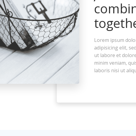
combi
togeth
Lorem ipsum dolor
adipisicing elit, 
ut labore et dolor
minim veniam, qui
laboris nisi ut aliq