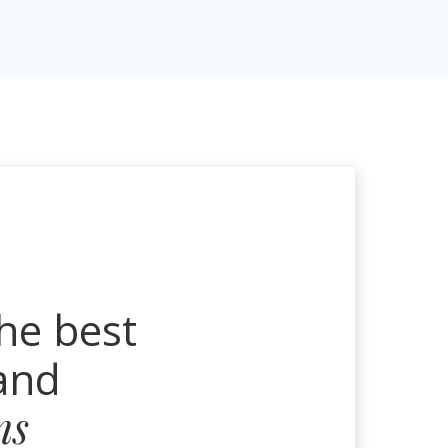
he best
and
ns