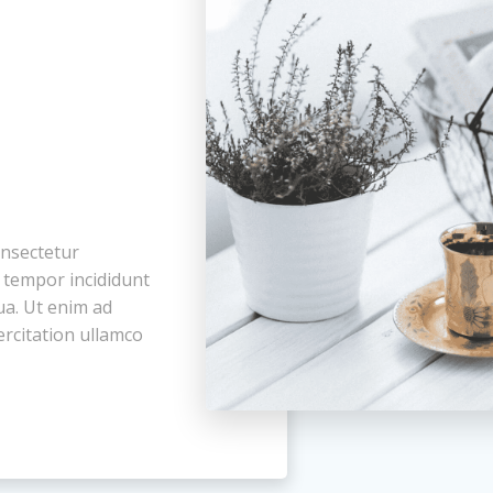
onsectetur
d tempor incididunt
ua. Ut enim ad
rcitation ullamco