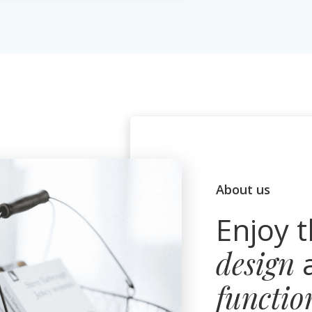
About us
Enjoy t
design
functio