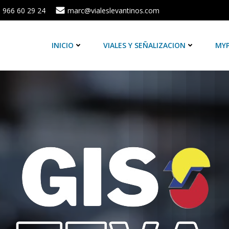
966 60 29 24
marc@vialeslevantinos.com
INICIO
VIALES Y SEÑALIZACION
MY